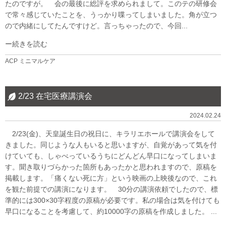
たのですが。 会の最後に総評を求められまして。このテの研修会
で常々感じていたことを、うっかり喋ってしまいました。角が立つ
ので内緒にしてたんですけど。言っちゃったので、今回...
続きを読む
ACP
ミニマルケア
2/23 在宅医療講演会
2024.02.24
2/23(金)、天皇誕生日の祝日に、キラリエホールで講演会をして
きました。同じような人もいると思いますが、自覚があって気を付
けていても、しゃべっているうちにどんどん早口になってしまいま
す。聞き取りづらかった箇所もあったかと思われますので、原稿を
掲載します。「痛くない死に方」という映画の上映後なので、これ
を観た前提での講演になります。 30分の講演依頼でしたので、標
準的には300×30字程度の原稿が必要です。私の場合は気を付けても
早口になることを考慮して、約10000字の原稿を作成しました。 ...