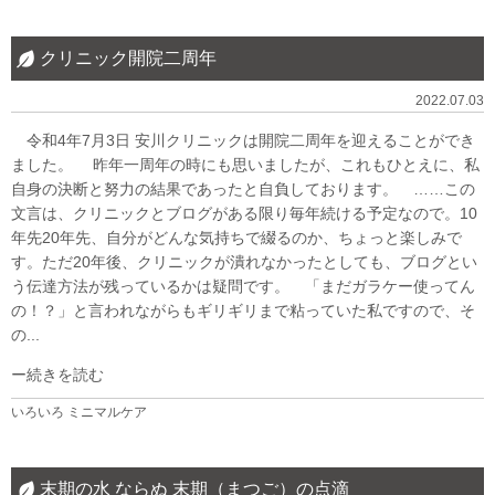
クリニック開院二周年
2022.07.03
令和4年7月3日 安川クリニックは開院二周年を迎えることができ
ました。 昨年一周年の時にも思いましたが、これもひとえに、私
自身の決断と努力の結果であったと自負しております。 ……この
文言は、クリニックとブログがある限り毎年続ける予定なので。10
年先20年先、自分がどんな気持ちで綴るのか、ちょっと楽しみで
す。ただ20年後、クリニックが潰れなかったとしても、ブログとい
う伝達方法が残っているかは疑問です。 「まだガラケー使ってん
の！？」と言われながらもギリギリまで粘っていた私ですので、そ
の...
続きを読む
いろいろ
ミニマルケア
末期の水 ならぬ 末期（まつご）の点滴