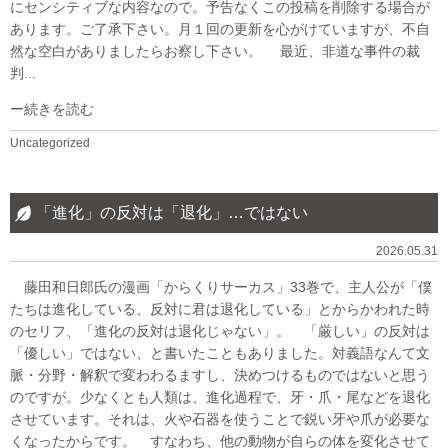
にセンシティブな内容なので。予告なくこの投稿を削除する場合が
あります。ご了承下さい。月１回の更新を心がけていますが、不自
然な空白がありましたらお察し下さい。 最近、非道な事件の裁
判...
続きを読む
Uncategorized
「進化」の反対は「退化」…ではない
2026.05.31
藤田和日郎氏の漫画「からくりサーカス」33巻で、主人公が「僕
たちは進化している、反対に君は退化している」とからかわれた時
のセリフ、「進化の反対は退化じゃない」。 「厳しい」の反対は
「優しい」ではない、と書いたこともありました。対義語なんて文
脈・分野・解釈で変わわるますし、決めつけるものではないと思う
のですが。少なくとも人類は、進化過程で、牙・爪・尾などを退化
させています。それは、火や石器を使うことで鋭い牙や爪が必要な
くなったからです。 すなわち、他の動物が自らの体を変化させて