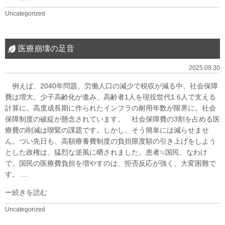
Uncategorized
医療崩壊の足音
2025.09.30
例えば、2040年問題。労働人口の減少で税収が減る中、社会保障
費は増大。少子高齢化が進み、高齢者1人を現役世代1.6人で支える
計算に。高度成長期に作られたインフラの耐用年数が限界に。社会
保障制度の破綻が懸念されています。 社会保障費の3割を占める医
療費の削減は喫緊の課題です。しかし、そう簡単には減らせませ
ん。つい先日も、高額療養費制度の負担限度額の引き上げをしよう
とした政権は、猛烈な逆風に晒されました。患者≒国民、なわけ
で。国民の医療費負担を増やすのは、拒否反応が強く、大変困難で
す。 ...
続きを読む
Uncategorized